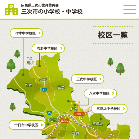
広島県三次市教育委員会
三次市の
小学校・中学校
作木中学校区
校区一覧
布野中学校区
三次中学校区
八次中学校区
三良坂中学校区
十日市中学校区