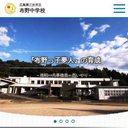
広島県三次市立
布野中学校
『布野っ子夢人』の育成
～挑戦・凡事徹底・思いやり～