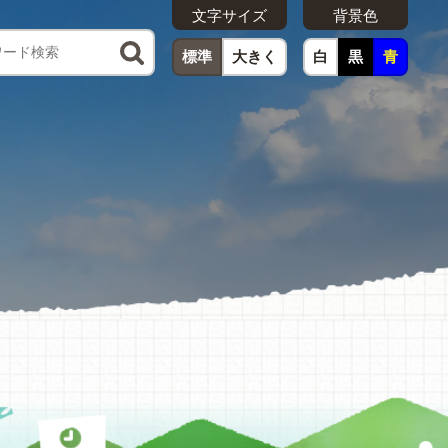
文字サイズ
背景色
標準
大きく
白
黒
青