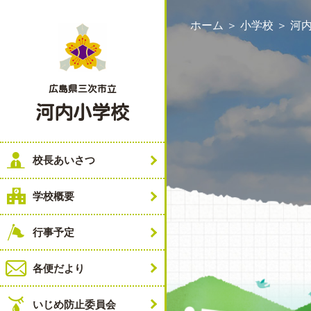
ホーム
＞
小学校
＞
河
広島県三次市立
河内小学校
校長あいさつ
学校概要
行事予定
各便だより
いじめ防止委員会