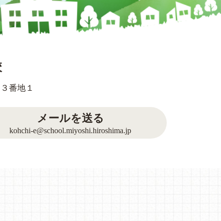
校
７３番地１
メールを送る
kohchi-e@school.miyoshi.hiroshima.jp