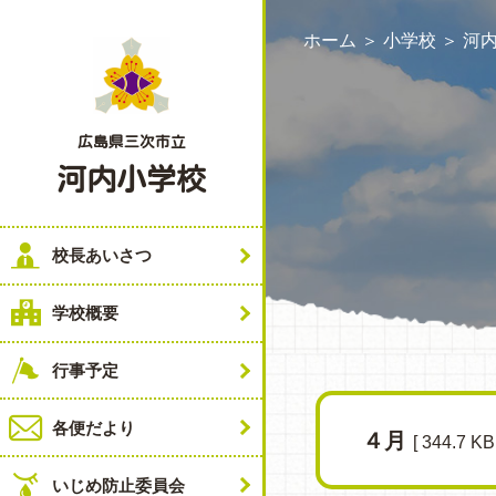
ホーム
＞
小学校
＞
河
広島県三次市立
河内小学校
校長あいさつ
学校概要
行事予定
各便だより
４月
[ 344.7 KB 
いじめ防止委員会