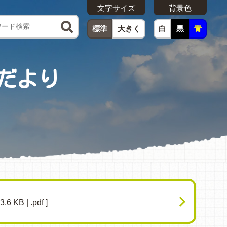
文字サイズ
背景色
標準
大きく
白
黒
青
だより
3.6 KB | .pdf ]