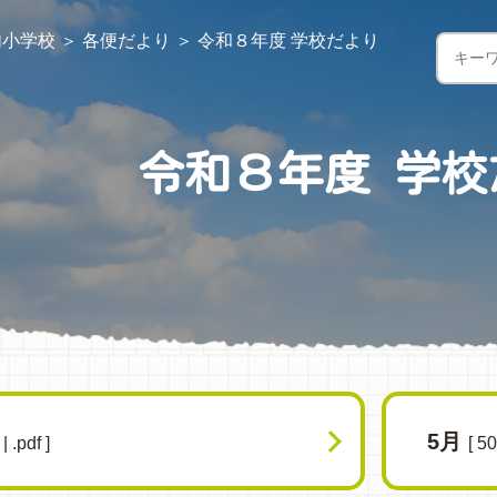
内小学校
＞
各便だより
＞
令和８年度 学校だより
令和８年度 学校
5月
| .pdf ]
[ 50