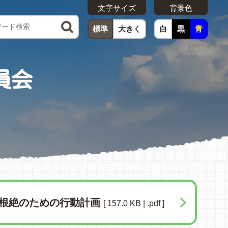
文字サイズ
背景色
標準
大きく
白
黒
青
員会
根絶のための行動計画
[ 157.0 KB | .pdf ]