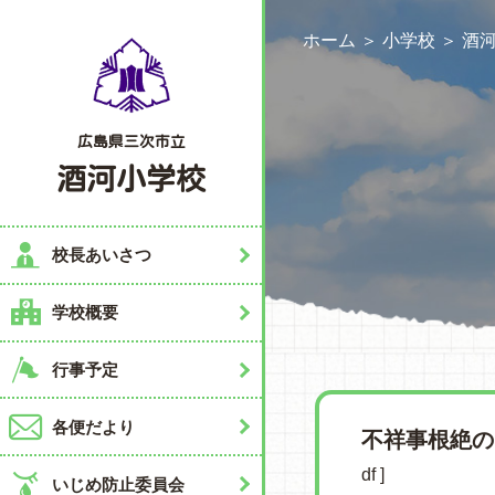
ホーム
＞
小学校
＞
酒
広島県三次市立
酒河小学校
校長あいさつ
学校概要
行事予定
各便だより
不祥事根絶
df ]
いじめ防止委員会