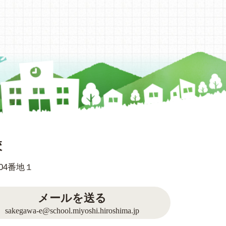
校
804番地１
メールを送る
sakegawa-e@school.miyoshi.hiroshima.jp