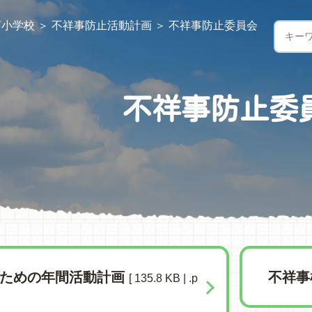
河小学校
＞
不祥事防止活動計画
＞
不祥事防止委員会
不祥事防止委
のための年間活動計画
不祥事
[ 135.8 KB | .p