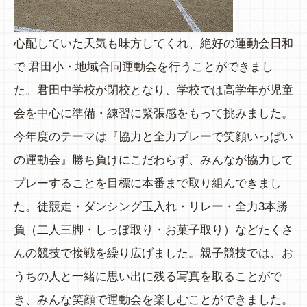
心配していた天気も味方してくれ、絶好の運動会日和
で 君田小・地域合同運動会を行うことができまし
た。君田中学校が閉校となり、学校では高学年が児童
会を中心に準備・練習に緊張感をもって挑みました。
今年度のテーマは『協力と全力プレーで笑顔いっぱい
の運動会』勝ち負けにこだわらず、みんなが協力して
プレーすることを目標に本番まで取り組んできまし
た。徒競走・ダンシング玉入れ・リレー・全力3本勝
負（二人三脚・しっぽ取り・お菓子取り）などたくさ
んの競技で接戦を繰り広げました。親子競技では、お
うちの人と一緒に思い出に残る写真を取ることがで
き、みんな笑顔で運動会を楽しむことができました。