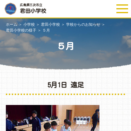
広島県三次市立
君田小学校
ホーム
＞
小学校
＞
君田小学校
＞
学校からのお知らせ
＞
君田小学校の様子
＞
５月
５月
5月1日 遠足